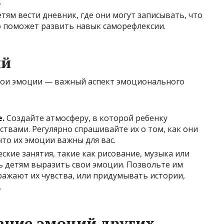
.
ям вести дневник, где они могут записывать, что
о поможет развить навык саморефлексии.
ий
вои эмоции — важный аспект эмоционального
.
Создайте атмосферу, в которой ребенку
твами. Регулярно спрашивайте их о том, как они
что их эмоции важны для вас.
ские занятия, такие как рисование, музыка или
ь детям выразить свои эмоции. Позвольте им
ражают их чувства, или придумывать истории,
.
ание эмоций других