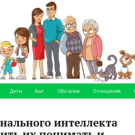
Дети
Быт
Обо всем
Отношения
нального интеллекта
чить их понимать и