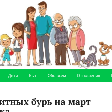
Дети
Быт
Обо всем
Отношения
итных бурь на март
ка