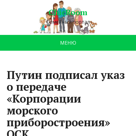
ChicRoom
Семейный портал
МЕНЮ
Путин подписал указ
о передаче
«Корпорации
морского
приборостроения»
ОСК