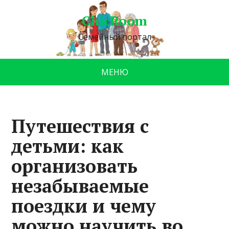
ChicRoom
Семейный портал
МЕНЮ
Путешествия с
детьми: как
организовать
незабываемые
поездки и чему
можно научить во