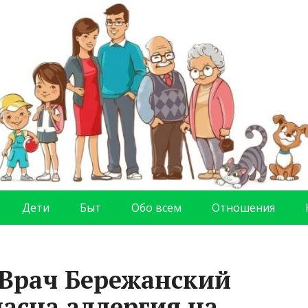
Дети
Быт
Обо всем
Отношения
 Врач Бережанский
пасна аллергия на