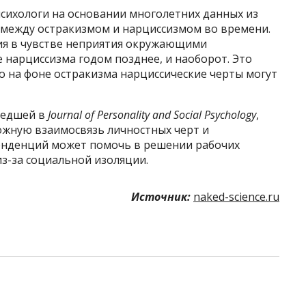
психологи на основании многолетних данных из
 между остракизмом и нарциссизмом во времени.
ия в чувстве неприятия окружающими
 нарциссизма годом позднее, и наоборот. Это
о на фоне остракизма нарциссические черты могут
шедшей в
Journal of Personality and Social Psychology
,
жную взаимосвязь личностных черт и
енденций может помочь в решении рабочих
з-за социальной изоляции.
Источник:
naked-science.ru