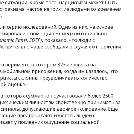
е ситуации. Кроме того, нарциссизм может быть
остракизма: частое неприятие людьми со временем
ы.
ли серию исследований. Одно из них, на основе
формировали с помощью Немецкой социально-
onomic Panel, SOEP)
, показало, что люди с
ствительно чаще сообщали о случаях отторжения
сперимент, в котором 323 человека на
 мобильном приложения, когда им казалось, что
нарциссы склонны преувеличивать количество
ой оценке.
 в которых суммарно поучаствовали более 2500
рциссическим личностям свойственно принимать за
сигналы, допускающие двоякое толкование. Еще
жающие предпочитают избегать людей с
ивает у последних ощущение социальной