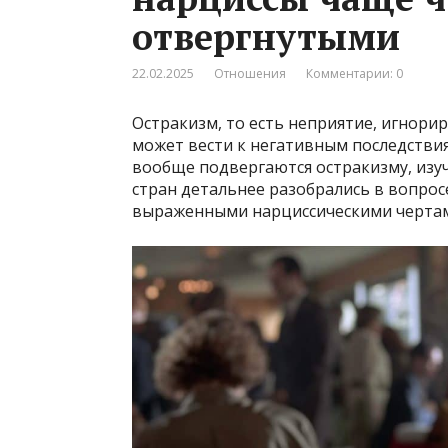
отвергнутыми
22.02.2025
Отношения
Комментарии: 0
Остракизм, то есть неприятие, игнор
может вести к негативным последстви
вообще подвергаются остракизму, изуч
стран детальнее разобрались в вопрос
выраженными нарциссическими черта