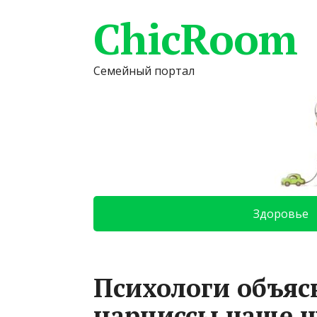
ChicRoom
Семейный портал
Здоровье
Психологи объяс
нарциссы чаще ч