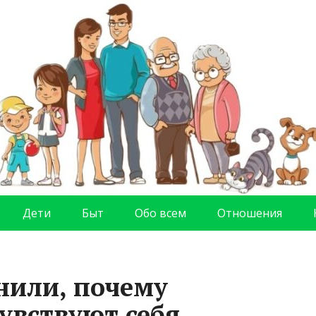
Дети
Быт
Обо всем
Отношения
нили, почему
увствуют себя