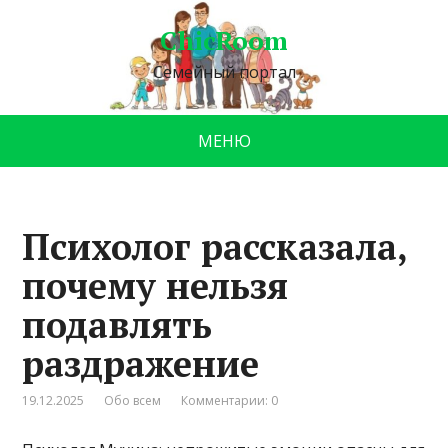
ChicRoom
Семейный портал
МЕНЮ
Психолог рассказала,
почему нельзя
подавлять
раздражение
19.12.2025
Обо всем
Комментарии: 0