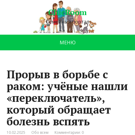
ChicRoom
Семейный портал
МЕНЮ
Прорыв в борьбе с
раком: учёные нашли
«переключатель»,
который обращает
болезнь вспять
10.02.2025
Обо всем
Комментарии: 0