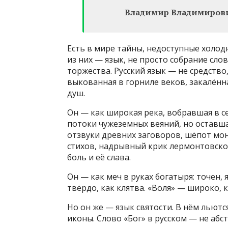
Владимир Владимирови
Есть в мире тайны, недоступные холод
из них — язык, не просто собрание слов 
торжества. Русский язык — не средство,
выкованная в горниле веков, закалённ
душ.
Он — как широкая река, вобравшая в се
потоки чужеземных веяний, но оставшая
отзвуки древних заговоров, шёпот мо
стихов, надрывный крик лермонтовской
боль и её слава.
Он — как меч в руках богатыря: точен, 
твёрдо, как клятва. «Воля» — широко, 
Но он же — язык святости. В нём льют
иконы. Слово «Бог» в русском — не абс