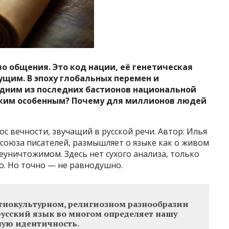
о общения. Это код нации, её генетическая
щим. В эпоху глобальных перемен и
одним из последних бастионов национальной
таким особенным? Почему для миллионов людей
с вечности, звучащий в русской речи. Автор: Илья
 союза писателей, размышляет о языке как о живом
еуничтожимом. Здесь нет сухого анализа, только
но. Но точно — не равнодушно.
тнокультурном, религиозном разнообразии
усский язык во многом определяет нашу
ную идентичность.