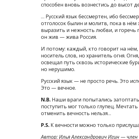
способен вновь вознестись до высот д
… Русский язык бессмертен, ибо бессмер
отголосок былин и молитв, пока в нём
выразить и нежность любви, и горечь п
он жив — жива Россия.
И потому: каждый, кто говорит на нём,
носитель слов, но хранитель огня. Огня
освещал путь сквозь исторические бури
но нерушимо.
Русский язык — не просто речь. Это ис
Это — вечное.
N.B.
Наши враги попытались затоптать р
поступить мог только глупец. Мечтать
отменить вечность нельзя…
P.S.
К вечности можно только прислуш
Автор: Илья Александрович Игин — член