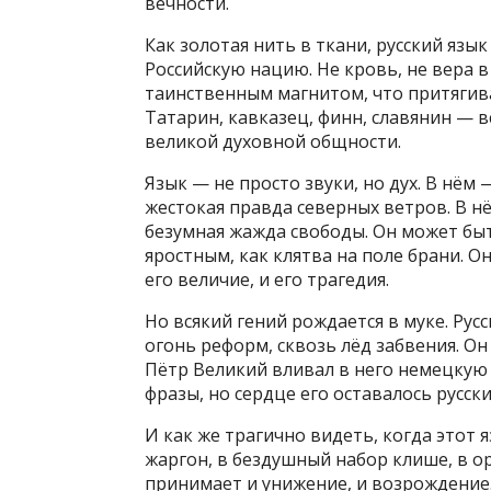
вечности.
Как золотая нить в ткани, русский язы
Российскую нацию. Не кровь, не вера в
таинственным магнитом, что притягивае
Татарин, кавказец, финн, славянин — вс
великой духовной общности.
Язык — не просто звуки, но дух. В нём
жестокая правда северных ветров. В нё
безумная жажда свободы. Он может быт
яростным, как клятва на поле брани. 
его величие, и его трагедия.
Но всякий гений рождается в муке. Рус
огонь реформ, сквозь лёд забвения. Он л
Пётр Великий вливал в него немецкую 
фразы, но сердце его оставалось русс
И как же трагично видеть, когда этот
жаргон, в бездушный набор клише, в ору
принимает и унижение, и возрождение