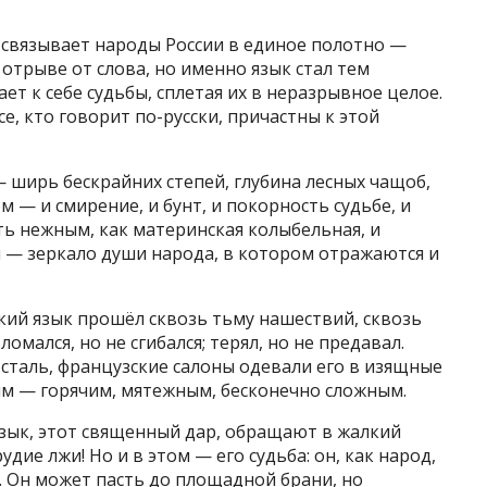
к связывает народы России в единое полотно —
 отрыве от слова, но именно язык стал тем
т к себе судьбы, сплетая их в неразрывное целое.
е, кто говорит по-русски, причастны к этой
 — ширь бескрайних степей, глубина лесных чащоб,
м — и смирение, и бунт, и покорность судьбе, и
ь нежным, как материнская колыбельная, и
Он — зеркало души народа, в котором отражаются и
ский язык прошёл сквозь тьму нашествий, сквозь
омался, но не сгибался; терял, но не предавал.
сталь, французские салоны одевали его в изящные
ким — горячим, мятежным, бесконечно сложным.
 язык, этот священный дар, обращают в жалкий
дие лжи! Но и в этом — его судьба: он, как народ,
. Он может пасть до площадной брани, но