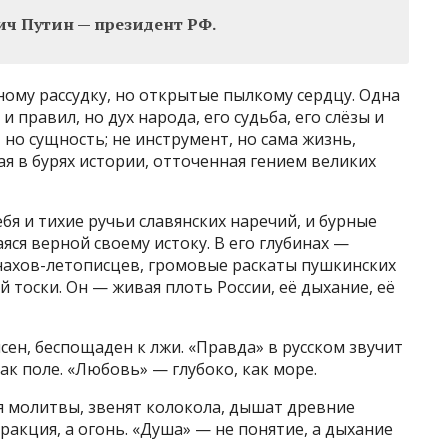
ч Путин — президент РФ.
ному рассудку, но открытые пылкому сердцу. Одна
и правил, но дух народа, его судьба, его слёзы и
 но сущность; не инструмент, но сама жизнь,
ая в бурях истории, отточенная гением великих
бя и тихие ручьи славянских наречий, и бурные
ся верной своему истоку. В его глубинах —
нахов-летописцев, громовые раскаты пушкинских
 тоски. Он — живая плоть России, её дыхание, её
ясен, беспощаден к лжи. «Правда» в русском звучит
как поле. «Любовь» — глубоко, как море.
ся молитвы, звенят колокола, дышат древние
тракция, а огонь. «Душа» — не понятие, а дыхание