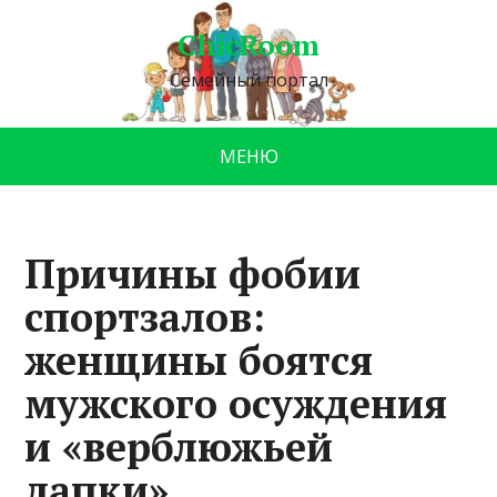
ChicRoom
Семейный портал
МЕНЮ
Причины фобии
спортзалов:
женщины боятся
мужского осуждения
и «верблюжьей
лапки»