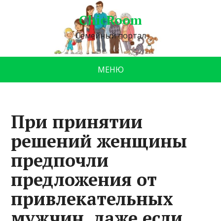
ChicRoom
Семейный портал
МЕНЮ
При принятии
решений женщины
предпочли
предложения от
привлекательных
мужчин, даже если