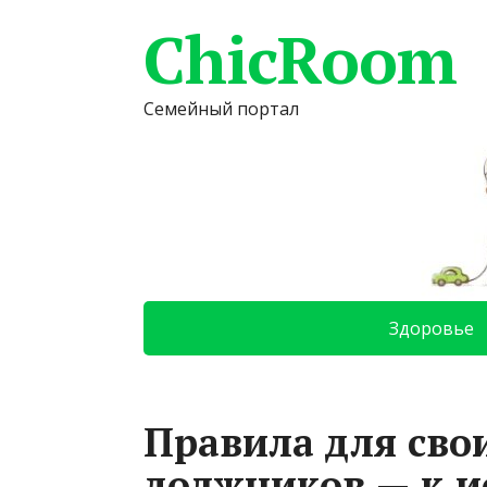
ChicRoom
Семейный портал
Здоровье
Правила для сво
должников — к и