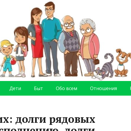
Дети
Быт
Обо всем
Отношения
их: долги рядовых
сполнению, долги