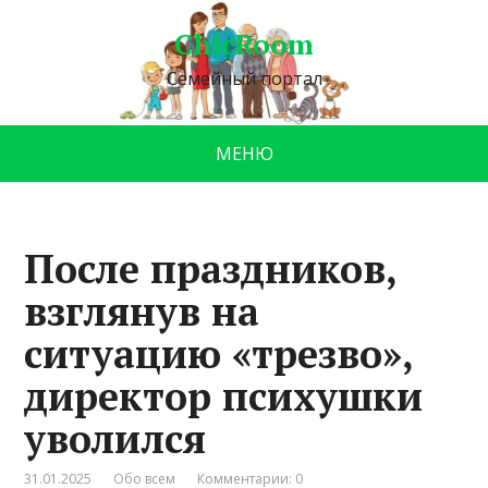
ChicRoom
Семейный портал
МЕНЮ
После праздников,
взглянув на
ситуацию «трезво»,
директор психушки
уволился
31.01.2025
Обо всем
Комментарии: 0