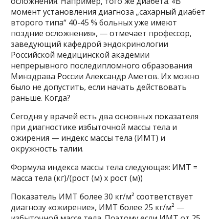
осложнения. Например, того же диабета. «В
момент установления диагноза „сахарный диабет
второго типа“ 40-45 % больных уже имеют
поздние осложнения», — отмечает профессор,
заведующий кафедрой эндокринологии
Российской медицинской академии
непрерывного последипломного образования
Минздрава России Александр Аметов. Их можно
было не допустить, если начать действовать
раньше. Когда?
Сегодня у врачей есть два основных показателя
при диагностике избыточной массы тела и
ожирения — индекс массы тела (ИМТ) и
окружность талии.
Формула индекса массы тела следующая: ИМТ =
масса тела (кг)/(рост (м) х рост (м))
Показатель ИМТ более 30 кг/м² соответствует
диагнозу «ожирение», ИМТ более 25 кг/м² —
избыточной массе тела. Поэтому если ИМТ от 25