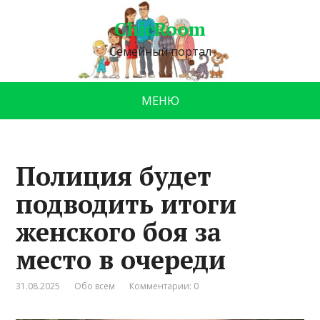
ChicRoom
Семейный портал
МЕНЮ
Полиция будет
подводить итоги
женского боя за
место в очереди
31.08.2025
Обо всем
Комментарии: 0