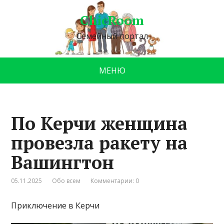
ChicRoom
Семейный портал
МЕНЮ
По Керчи женщина
провезла ракету на
Вашингтон
05.11.2025
Обо всем
Комментарии: 0
Приключение в Керчи