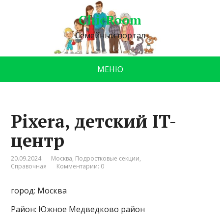
ChicRoom
Семейный портал
МЕНЮ
Pixera, детский IT-
центр
20.09.2024
Москва
,
Подростковые секции
,
Справочная
Комментарии: 0
город: Москва
Район: Южное Медведково район