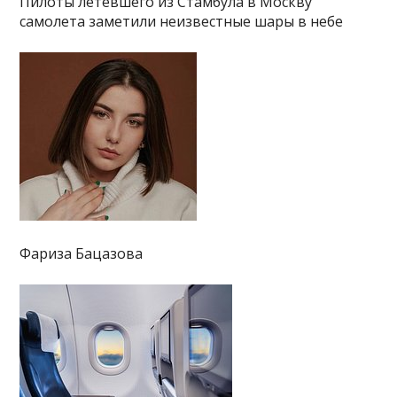
Пилоты летевшего из Стамбула в Москву
самолета заметили неизвестные шары в небе
Фариза Бацазова