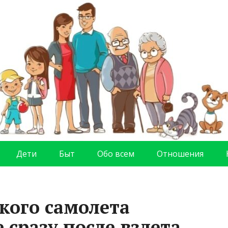
Дети
Быт
Обо всем
Отношения
кого самолета
 сразу после взлета