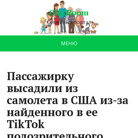
ChicRoom
Семейный портал
МЕНЮ
Пассажирку
высадили из
самолета в США из-за
найденного в ее
TikTok
подозрительного