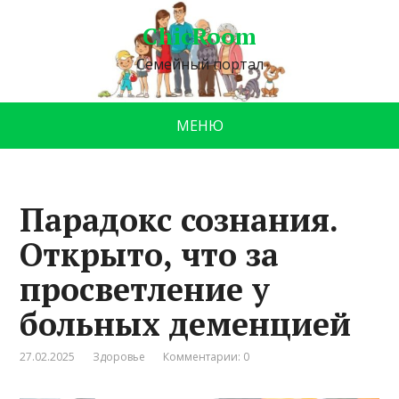
ChicRoom
Семейный портал
МЕНЮ
Парадокс сознания.
Открыто, что за
просветление у
больных деменцией
27.02.2025
Здоровье
Комментарии: 0