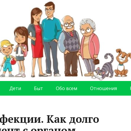
Дети
Быт
Обо всем
Отношения
фекции. Как долго
ент с органом