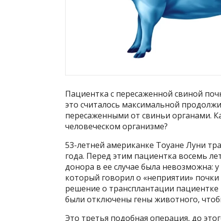
Пациентка с пересаженной свиной почк
это считалось максимальной продолжи
пересаженными от свиньи органами. Ка
человеческом организме?
53-летней американке Тоуане Луни тр
года. Перед этим пациентка восемь лет
донора в ее случае была невозможна: 
который говорил о «неприятии» почки 
решение о трансплантации пациентке
были отключены гены животного, чтоб
Это третья подобная операция, до это