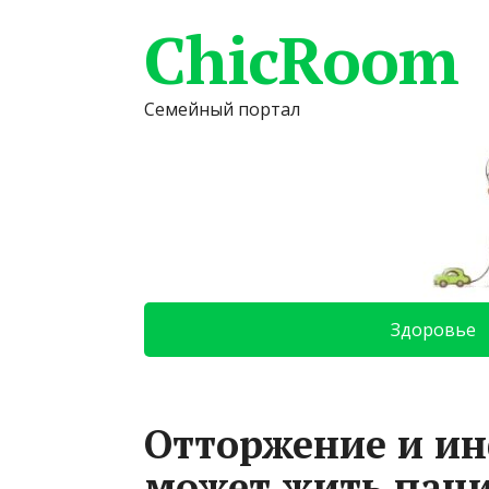
ChicRoom
Семейный портал
Здоровье
Отторжение и ин
может жить паци