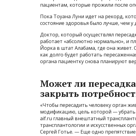
пациентам, которые прожили после оп
Пока Тоуана Луни идет на рекорд, кот
состояние здоровья было лучше, чем у 
Доктор, который осуществлял пересадк
работает «абсолютно нормально», и пл
Йорка в штат Алабама, где она живет.
как долго будет работать пересаженная
органа пациентку снова планируют вер
Может ли пересадк
закрыть потребност
«Чтобы пересадить человеку орган жив
модификацию, цель которой — убрать 
aif.ru главный внештатный трансплан
трансплантологии и искусственных ор
Сергей Готье. — Еще одно препятстви