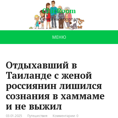
ChicRoom
Семейный портал
МЕНЮ
Отдыхавший в
Таиланде с женой
россиянин лишился
сознания в хаммаме
и не выжил
03.01.2025
Путешествия
Комментарии: 0