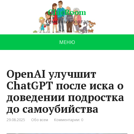
ChicRoom
Семейный портал
МЕНЮ
OpenAI улучшит
ChatGPT после иска о
доведении подростка
до самоубийства
29.08.2025
Обо всем
Комментарии: 0