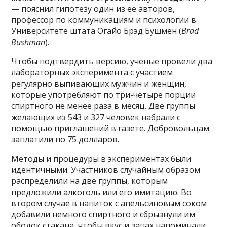
— пояснил гипотезу один из ее авторов,
профессор по коммуникациям и психологии в
Университете штата Огайо Брэд Бушмен (
Brad
Bushman
).
Чтобы подтвердить версию, ученые провели два
лабораторных эксперимента с участием
регулярно выпивающих мужчин и женщин,
которые употребляют по три-четыре порции
спиртного не менее раза в месяц. Две группы
желающих из 543 и 327 человек набрали с
помощью приглашений в газете. Добровольцам
заплатили по 75 долларов.
Методы и процедуры в экспериментах были
идентичными. Участников случайным образом
распределили на две группы, которым
предложили алкоголь или его имитацию. Во
втором случае в напиток с апельсиновым соком
добавили немного спиртного и сбрызнули им
ободок стакана, чтобы вкус и запах напоминали