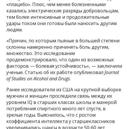
«плацебо». Плюс, чем менее болезненными
казались электрические разряды добровольцам,
тем более интенсивные и продолжительные
удары током они готовы были наносить другим
людям.
«Причин, по которым пьяные в большей степени
склонны намеренно причинять боль другим,
множество. Это исследование
продемонстрировало, что один из возможных
факторов — болевая устойчивость», — заключили
ученые. Статью об их работе опубликовал
Journal
of Studies on Alcohol and Drugs
.
Ранее исследователи из США на крупной выборке
мужчин и женщин проследили связь между их
уровнем IQ в старших классах школы и манерой
потребления спиртного много лет спустя, в
зрелые годы. Выяснилось, что с ростом
коэффициента интеллекта у старшеклассников
увеличивались шансы в возрасте 50-60 лет