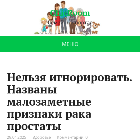
ChicRoom
Семейный портал
МЕНЮ
Нельзя игнорировать.
Названы
малозаметные
признаки рака
простаты
29.04.2025
Здоровье
Комментарии: 0