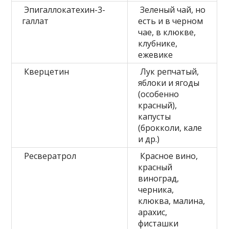
Эпигаллокатехин-3-
Зеленый чай, но
галлат
есть и в черном
чае, в клюкве,
клубнике,
ежевике
Кверцетин
Лук репчатый,
яблоки и ягоды
(особенно
красный),
капусты
(брокколи, кале
и др.)
Ресвератрол
Красное вино,
красный
виноград,
черника,
клюква, малина,
арахис,
фисташки