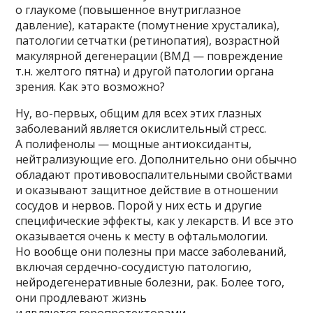
о глаукоме (повышенное внутриглазное
давление), катаракте (помутнение хрусталика),
патологии сетчатки (ретинопатия), возрастной
макулярной дегенерации (ВМД — повреждение
т.н. желтого пятна) и другой патологии органа
зрения. Как это возможно?
Ну, во-первых, общим для всех этих глазных
заболеваний является окислительный стресс.
А полифенолы — мощные антиоксиданты,
нейтрализующие его. Дополнительно они обычно
обладают противовоспалительными свойствами
и оказывают защитное действие в отношении
сосудов и нервов. Порой у них есть и другие
специфические эффекты, как у лекарств. И все это
оказывается очень к месту в офтальмологии.
Но вообще они полезны при массе заболеваний,
включая сердечно-сосудистую патологию,
нейродегенеративные болезни, рак. Более того,
они продлевают жизнь
и являются геропротекторами.