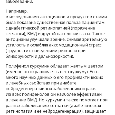
заболеваний.
Например,
в исследованиях антоцианов и продуктов с ними
была показана существенная польза пациентам
с диабетической ретинопатией (поражение
сетчатки), ВМД и другой патологии глаза. Также
антоцианы улучшали зрение, снимая зрительную
усталость и ослабляя аккомодационный стресс
(трудности с наведением резкости при
близорукости и дальнозоркости).
Полифенол куркумин обладает желтым цветом
(именно он окрашивает в него куркуму). Есть
много научных данных о его профилактических
и лечебных свойствах при диабете,
нейродегенеративных заболеваниях и раке.
Из всех полифенолов он наиболее эффективен
в лечении ВМД. Но куркумин также помогает при
разных заболеваниях сетчатки (диабетическая
ретинопатия и её нейродегенерация), защищает