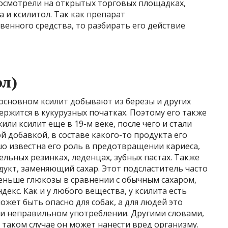
посмотрели на открытых торговых площадках,
 и ксилитол. Так как препарат
венного средства, то разбирать его действие
ол)
основном ксилит добывают из березы и других
ержится в кукурузных початках. Поэтому его также
ли ксилит еще в 19-м веке, после чего и стали
й добавкой, в составе какого-то продукта его
о известна его роль в предотвращении кариеса,
льных резинках, леденцах, зубных пастах. Также
дукт, заменяющий сахар. Этот подсластитель часто
еньше глюкозы в сравнении с обычным сахаром,
декс. Как и у любого вещества, у ксилита есть
ожет быть опасно для собак, а для людей это
и неправильном употреблении. Другими словами,
в таком случае он может нанести вред организму.