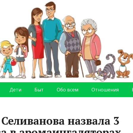
Дети
Быт
Обо всем
Отношения
 Селиванова назвала 3
а в аромаингаляторах