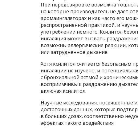
При передозировке возможна тошнота, 
на которые производитель не дает отв
аромаингаляторах и как часто его мож
распространенной практикой, и научны
употреблении немного. Ксилитол безо
ингаляция может вызвать раздражение
возможны аллергические реакции, кото
или затрудненное дыхание.
Хотя ксилитол считается безопасным п
ингаляции не изучено, и потенциальна
с бронхиальной астмой и хроническими
восприимчивы к раздражению дыхател
включая ксилитол.
Научные исследования, посвященные и
достаточных данных, которые подтвер
в больших дозах, соответственно нед
эффектах такого воздействия.