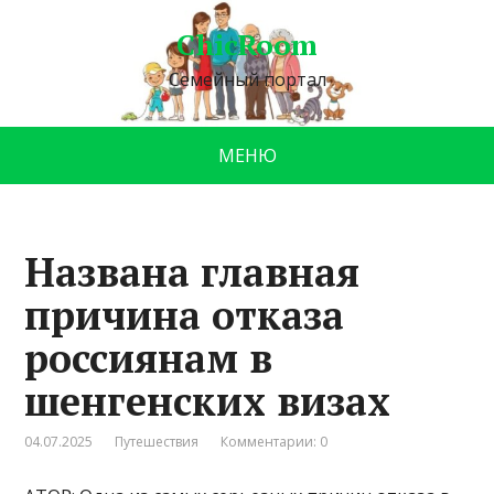
ChicRoom
Семейный портал
МЕНЮ
Названа главная
причина отказа
россиянам в
шенгенских визах
04.07.2025
Путешествия
Комментарии: 0