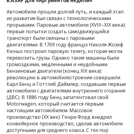
Б.АЗАР для «Аргументов недели»
Автомобили прошли долгий путь, и каждый этап
их развития был связан с технологическими
прорывами. Паровые автомобили (XVIII–XIX века):
первые попытки создать самодвижущийся
транспорт были связаны с паровыми
двигателями. В 1769 году француз Николя-Жозеф
Кюньо построил паровую телегу, которая могла
перевозить грузы. Однако такие машины были
громоздкими, медленными и неудобными.
Бензиновые двигатели (конец XIX века):
революцию в автомобилестроении совершили
Карл Бенц и Готтлиб Даймлер, создавшие первые
автомобили с двигателями внутреннего сгорания
(ДВС). В 1886 году Бенц запатентовал свой
Motorwagen, который считается первым
настоящим автомобилем. Массовое
производство (XX век): Генри Форд внедрил
конвейерное производство, сделав автомобили
доступными для среднего класса. С тех пор