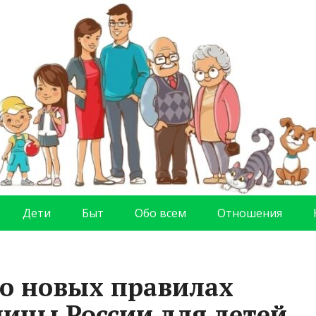
Дети
Быт
Обо всем
Отношения
о новых правилах
ницы России для детей