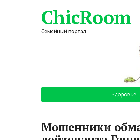
ChicRoom
Семейный портал
Здоровье
Мошенники обма
лейтенанта Генш