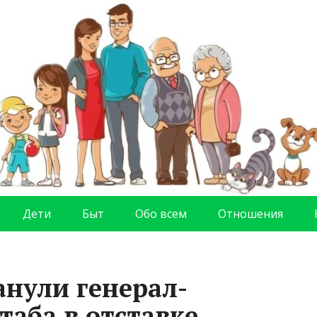
Дети
Быт
Обо всем
Отношения
нули генерал-
таба в отставке