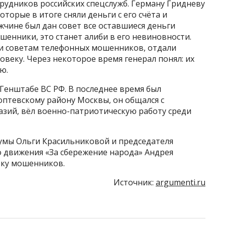
рудников российских спецслужб. Герману Гридневу
оторые в итоге сняли деньги с его счёта и
чине был дан совет все оставшиеся деньги
шенники, это станет алиби в его невиновности.
ли советам телефонных мошенников, отдали
овеку. Через некоторое время генерал понял: их
ю.
 Генштабе ВС РФ. В последнее время был
оптевскому району Москвы, он общался с
азий, вёл военно-патриотическую работу среди
думы Ольги Красильниковой и председателя
 движения «За сбережение народа» Андрея
вку мошенников.
Источник:
argumenti.ru