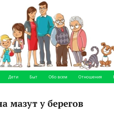
Дети
Быт
Обо всем
Отношения
а мазут у берегов