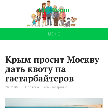
ChicRoom
Семейный портал
МЕНЮ
Крым просит Москву
дать квоту на
гастарбайтеров
28.02.2025
Обо всем
Комментарии: 0