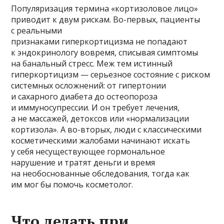
Популяризация термина «кортизоловое лицо»
приводит к двум рискам. Во-первых, пациенты
с реальными
признаками гиперкортицизма не попадают
к эндокринологу вовремя, списывая симптомы
на банальный стресс. Меж тем истинный
гиперкортицизм — серьезное состояние с риском
системных осложнений: от гипертонии
и сахарного диабета до остеопороза
и иммуносупрессии. И он требует лечения,
а не массажей, детоксов или «нормализации
кортизола». А во-вторых, люди с классическими
косметическими жалобами начинают искать
у себя несуществующее гормональное
нарушение и тратят деньги и время
на необоснованные обследования, тогда как
им мог бы помочь косметолог.
Что делать при