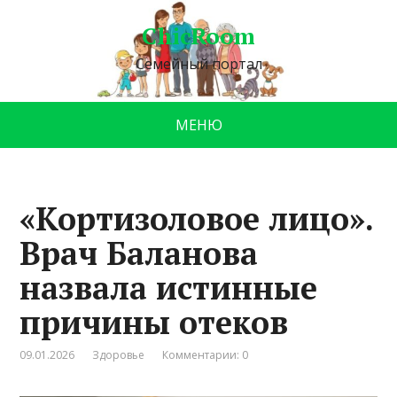
ChicRoom
Семейный портал
МЕНЮ
«Кортизоловое лицо».
Врач Баланова
назвала истинные
причины отеков
09.01.2026
Здоровье
Комментарии: 0