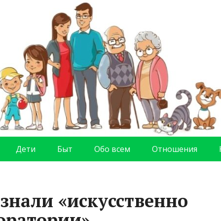
Дети
Быт
Обо всем
Отношения
знали «искусственно
оратории»