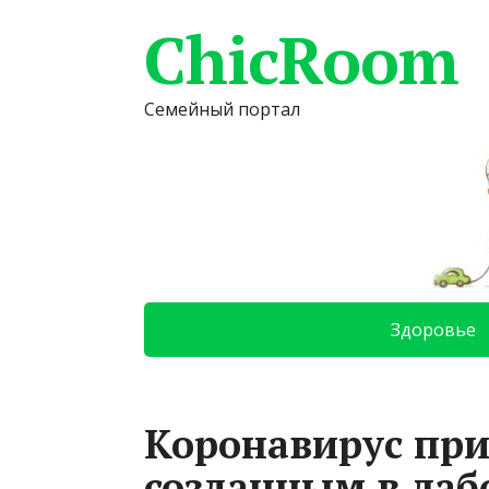
ChicRoom
Семейный портал
Здоровье
Коронавирус при
созданным в лаб