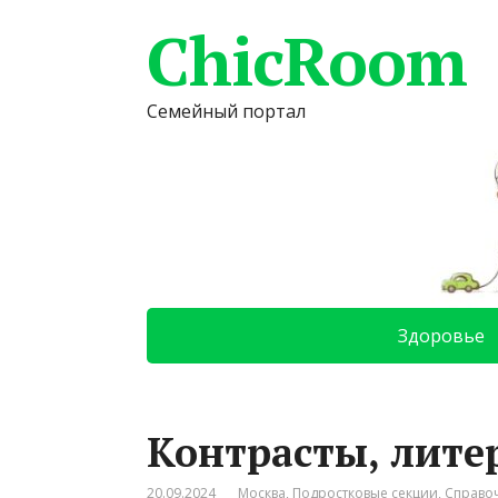
ChicRoom
Семейный портал
Здоровье
Контрасты, лите
20.09.2024
Москва
,
Подростковые секции
,
Справо