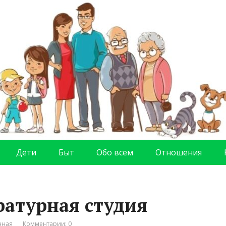
Дети
Быт
Обо всем
Отношения
ратурная студия
чная
Комментарии: 0