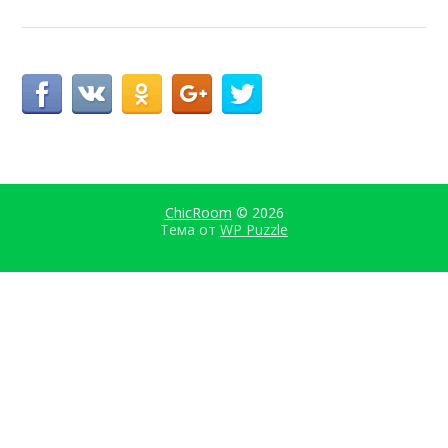
ChicRoom
© 2026
Тема от
WP Puzzle