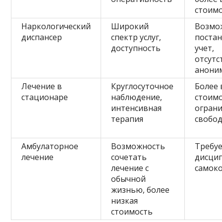
стоим
Наркологический
Широкий
Возмо
диспансер
спектр услуг,
постан
доступность
учет,
отсутс
анони
Лечение в
Круглосуточное
Более 
стационаре
наблюдение,
стоимо
интенсивная
огран
терапия
свобо
Амбулаторное
Возможность
Требу
лечение
сочетать
дисци
лечение с
самок
обычной
жизнью, более
низкая
стоимость