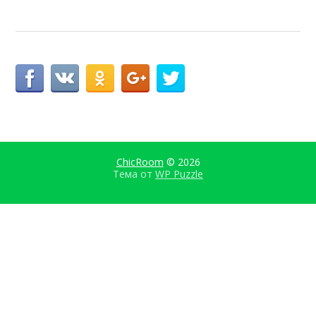
ChicRoom
© 2026
Тема от
WP Puzzle