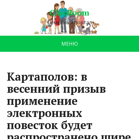
ChicRoom
Семейный портал
МЕНЮ
Картаполов: в
весенний призыв
применение
электронных
повесток будет
распространено шире