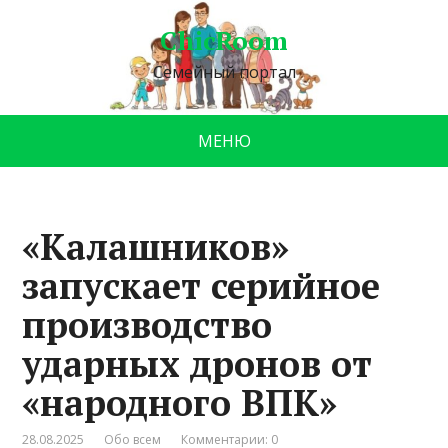
ChicRoom
Семейный портал
МЕНЮ
«Калашников»
запускает серийное
производство
ударных дронов от
«народного ВПК»
28.08.2025
Обо всем
Комментарии: 0