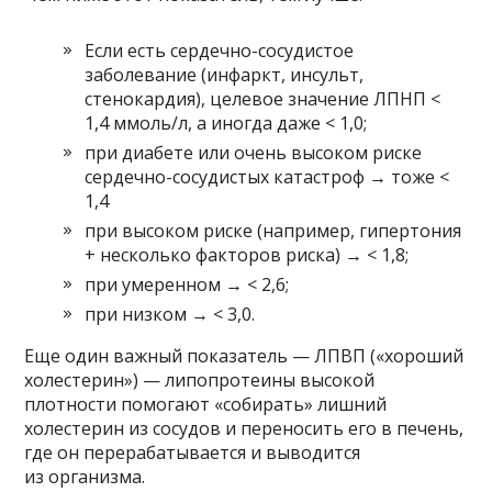
Если есть сердечно-сосудистое
заболевание (инфаркт, инсульт,
стенокардия), целевое значение ЛПНП <
1,4 ммоль/л, а иногда даже < 1,0;
при диабете или очень высоком риске
сердечно-сосудистых катастроф → тоже <
1,4
при высоком риске (например, гипертония
+ несколько факторов риска) → < 1,8;
при умеренном → < 2,6;
при низком → < 3,0.
Еще один важный показатель — ЛПВП («хороший
холестерин») — липопротеины высокой
плотности помогают «собирать» лишний
холестерин из сосудов и переносить его в печень,
где он перерабатывается и выводится
из организма.