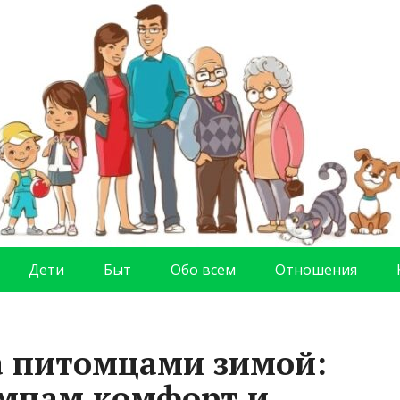
Дети
Быт
Обо всем
Отношения
а питомцами зимой:
имцам комфорт и