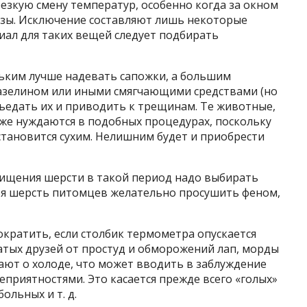
езкую смену температур, особенно когда за окном
озы. Исключение составляют лишь некоторые
иал для таких вещей следует подбирать
ньким лучше надевать сапожки, а большим
азелином или иными смягчающими средствами (но
зъедать их и приводить к трещинам. Те животные,
кже нуждаются в подобных процедурах, поскольку
становится сухим. Нелишним будет и приобрести
ищения шерсти в такой период надо выбирать
ья шерсть питомцев желательно просушить феном,
кратить, если столбик термометра опускается
матых друзей от простуд и обморожений лап, морды
вают о холоде, что может вводить в заблуждение
еприятностями. Это касается прежде всего «голых»
ольных и т. д.