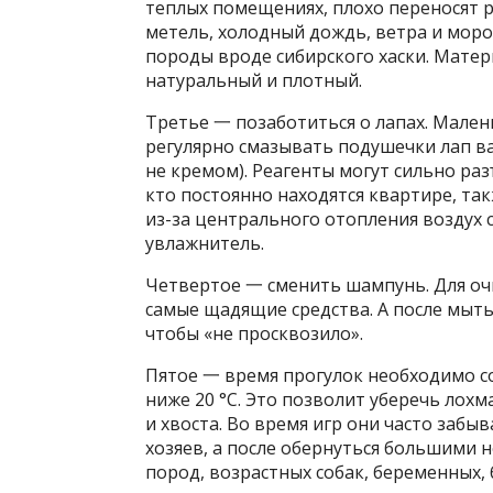
теплых помещениях, плохо переносят р
метель, холодный дождь, ветра и мор
породы вроде сибирского хаски. Матер
натуральный и плотный.
Третье 一 позаботиться о лапах. Мале
регулярно смазывать подушечки лап в
не кремом). Реагенты могут сильно ра
кто постоянно находятся квартире, та
из-за центрального отопления воздух 
увлажнитель.
Четвертое 一 сменить шампунь. Для оч
самые щадящие средства. А после мыт
чтобы «не просквозило».
Пятое 一 время прогулок необходимо со
ниже 20 °C. Это позволит уберечь лох
и хвоста. Во время игр они часто забы
хозяев, а после обернуться большими н
пород, возрастных собак, беременных, б