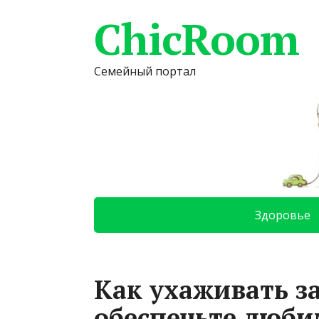
ChicRoom
Семейный портал
Здоровье
Как ухаживать з
обеспечьте люб