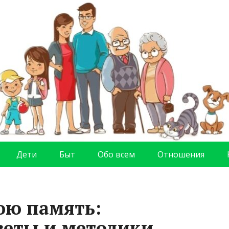
Дети
Быт
Обо всем
Отношения
ою память:
веты и методики