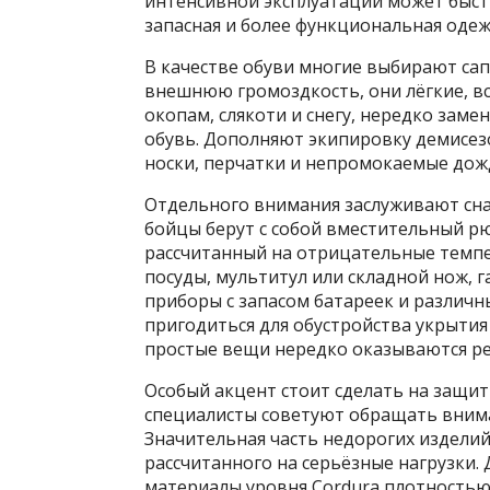
интенсивной эксплуатации может быст
запасная и более функциональная одеж
В качестве обуви многие выбирают сап
внешнюю громоздкость, они лёгкие, в
окопам, слякоти и снегу, нередко заме
обувь. Дополняют экипировку демисез
носки, перчатки и непромокаемые дож
Отдельного внимания заслуживают сна
бойцы берут с собой вместительный рю
рассчитанный на отрицательные темп
посуды, мультитул или складной нож, г
приборы с запасом батареек и различ
пригодиться для обустройства укрытия 
простые вещи нередко оказываются 
Особый акцент стоит сделать на защи
специалисты советуют обращать внима
Значительная часть недорогих изделий
рассчитанного на серьёзные нагрузки.
материалы уровня Cordura плотностью 