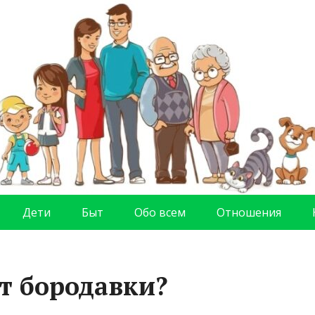
Дети
Быт
Обо всем
Отношения
от бородавки?