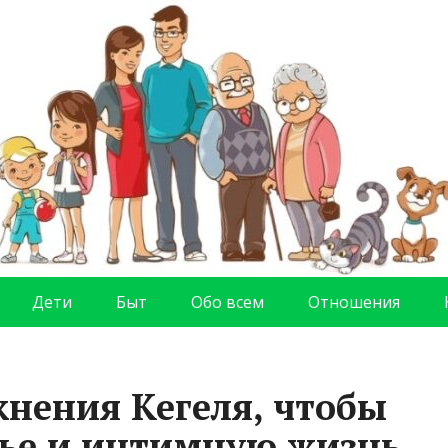
Дети
Быт
Обо всем
Отношения
жнения Кегеля, чтобы
вье и интимную жизнь