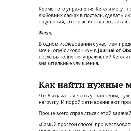
Кроме того упражнения Кегеля могут
любовных ласках в постели, сделать и
ощущений, которые иногда возникают 
Факт!
В одном исследовании с участием пре
мочи, опубликованном в
Journal of Ob
после выполнения упражнений Кегеля н
значительные улучшения.
Как найти нужные
Чтобы начать делать упражнения, нуж
нагрузку. И порой с эти возникают про
Проще всего справиться с этой задачей
«Самый простой способ прочувствова
мочи, когда вы сидите на унитазе, — г