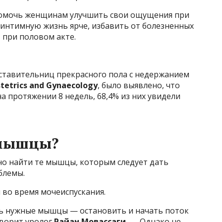
 помочь женщинам улучшить свои ощущения при
х интимную жизнь ярче, избавить от болезненных
при половом акте.
дставительниц прекрасного пола с недержанием
stetrics and Gynaecology
, было выявлено, что
а протяжении 8 недель, 68,4% из них увидели
 мышцы?
но найти те мышцы, которым следует дать
блемы.
 во время мочеиспускания.
ть нужные мышцы — остановить и начать поток
оворит уролог
Райан Мовассаги.
— Однако не