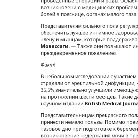
проведенные операции и роды. Ослабл
возникновению медицинских проблем 
болей в пояснице, органах малого таз
Представителям сильного пола регуля
обеспечить лучшее интимное здоровье
члену и мышцам, которые поддержива
Мовассаги.
— Также они повышают ин
преждевременное появление».
Факт!
В небольшом исследовании с участием 
страдали от эректильной дисфункции, 
35,5% значительно улучшили имеющуюс
на протяжении шести месяцев. Такие 
научном издании
British Medical Journa
Представительницам прекрасного пол
принести немало пользы. Помимо преи
тазовое дно при подготовке к береме
возникновение недержания мочи в тре