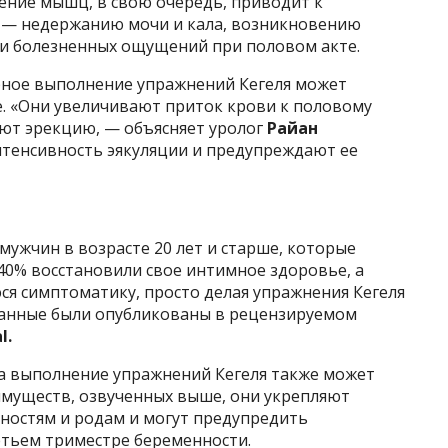
ение мышц, в свою очередь, приводит к
— недержанию мочи и кала, возникновению
а и болезненных ощущений при половом акте.
рное выполнение упражнений Кегеля может
. «Они увеличивают приток крови к половому
ют эрекцию, — объясняет уролог
Райан
тенсивность эякуляции и предупреждают ее
мужчин в возрасте 20 лет и старше, которые
40% восстановили свое интимное здоровье, а
я симптоматику, просто делая упражнения Кегеля
данные были опубликованы в рецензируемом
l.
а выполнение упражнений Кегеля также может
муществ, озвученных выше, они укрепляют
нностям и родам и могут предупредить
тьем триместре беременности.