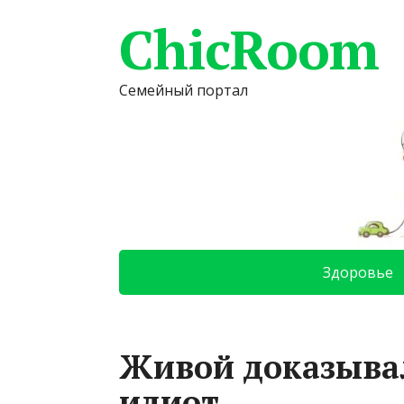
ChicRoom
Семейный портал
Здоровье
Живой доказывал
идиот