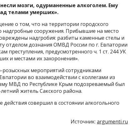
несли мозги, одурманенные алкоголем. Ему
ад телами умерших».
ение о том, что на территории городского
о надгробные сооружения. Прибывшие на место
повреждены надгробия: разбиты каменные стелы и
ту отделом дознания ОМВД России по г. Евпатории
м преступления, предусмотренного ч. 1 ст. 244 УК
их и местами их захоронения».
о-розыскных мероприятий сотрудниками
 Евпатории во взаимодействии с коллегами из
зму МВД по Республике Крым подозреваемый был
2-летний житель Сакского района.
е действия совершил в состоянии алкогольного
Источник:
argumenti.ru