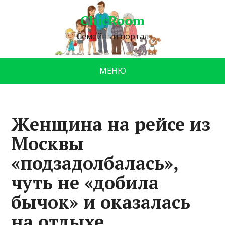
ChicRoom
Семейный портал
МЕНЮ
Женщина на рейсе из
Москвы
«подзадолбалась»,
чуть не «добила
бычок» и оказалась
на отдыхе