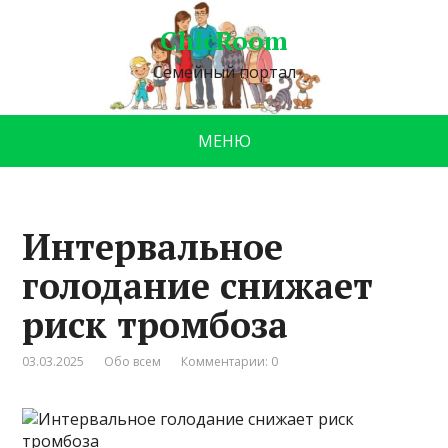
ChicRoom
Семейный портал
МЕНЮ
Интервальное
голодание снижает
риск тромбоза
03.03.2025
Обо всем
Комментарии: 0